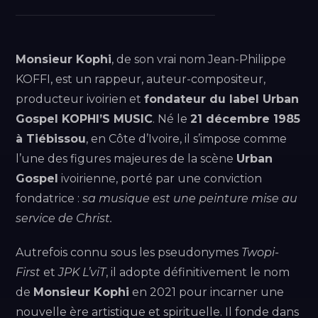
Monsieur Kophi
, de son vrai nom Jean-Philippe
KOFFI, est un rappeur, auteur-compositeur,
producteur ivoirien et
fondateur du label Urban
Gospel KOPHI’S MUSIC
. Né le
21 décembre 1985
à Tiébissou
, en Côte d’Ivoire, il s’impose comme
l’une des figures majeures de la scène
Urban
Gospel
ivoirienne, porté par une conviction
fondatrice :
sa musique est une peinture mise au
service de Christ.
Autrefois connu sous les pseudonymes
Twopi-
First
et
JPK L’viT
, il adopte définitivement le nom
de
Monsieur Kophi
en 2021 pour incarner une
nouvelle ère artistique et spirituelle. Il fonde dans