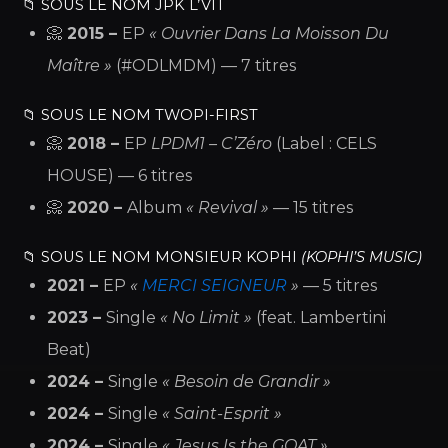
📁 SOUS LE NOM JPK L’VIT
📀
2015 –
EP
« Ouvrier Dans La Moisson Du
Maître »
(#ODLMDM) — 7 titres
📁 SOUS LE NOM TWOPI-FIRST
📀
2018 –
EP
LPDM1 – C’Zéro
(Label : CELS
HOUSE) — 6 titres
📀
2020 –
Album
« Revival »
— 15 titres
📁 SOUS LE NOM MONSIEUR KOPHI
(KOPHI’S MUSIC)
2021 –
EP
«
MERCI SEIGNEUR
»
— 5 titres
2023 –
Single
« No Limit »
(feat. Lambertini
Beat)
2024 –
Single
« Besoin de Grandir »
2024 –
Single
« Saint-Esprit »
2024 –
Single
« Jesus Is the GOAT »