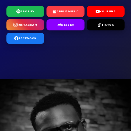
SPOTIFY
APPLE MUSIC
YOUTUBE
INSTAGRAM
DEEZER
TIKTOK
FACEBOOK