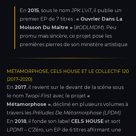
En
2015
, sous le nom
JPK L’viT
, il publie un
premier EP de 7 titres :
« Ouvrier Dans La
Moisson Du Maître »
(
#ODLMDM
). Peu
promu mais sincère, ce projet pose les
premières pierres de son ministère artistique.
MÉTAMORPHOSE, CELS HOUSE ET LE COLLECTIF 120
(2017–2020)
En
2017
, il revient sur le devant de la scène sous
le nom
Twopi-First
avec le projet
«
Métamorphose »
, décliné en plusieurs volumes à
travers les
Préludes De Métamorphose (LPDM)
.
En
2018
, il fonde son label
CELS HOUSE
et sort
LPDM1 – C’Zéro
, un EP de 6 titres affirmant une