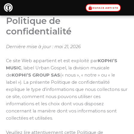
Aller
ESPACE ARTISTE
au
contenu
Politique de
confidentialité
Dernière mise à jour : mai 21, 2026
Ce site Web appartient et est exploité par
KOPHI’S
MUSIC
, label Urban Gospel, la division musicale
de
KOPHI’S GROUP SAS
(« nous », « notre » ou « le
label »). La présente Politique de confidentialité
explique le type d’informations que nous collectons sur
ce site, comment nous pouvons utiliser ces
informations et les choix dont vous disposez
concernant la manière dont vos informations sont
collectées et utilisées.
Veuillez lire attentivement cette Politique de